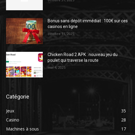
Bonus sans dépôt immédiat : 100€ sur ces
casinos en ligne
octobre 11, 2025
Chicken Road 2 APK : nouveau jeu du
poulet qui traverse la route
mai 4, 2025
Catégorie
Jeux
35
Casino
28
Machines à sous
17