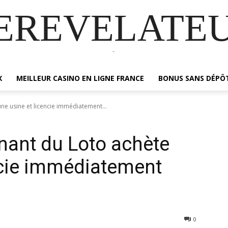
EREVELATE
-
X
MEILLEUR CASINO EN LIGNE FRANCE
BONUS SANS DÉPÔ
ne usine et licencie immédiatement...
nant du Loto achète
ncie immédiatement
0