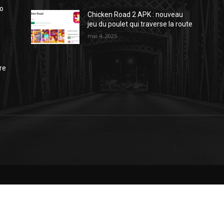
no
Chicken Road 2 APK : nouveau
jeu du poulet qui traverse la route
mai 4, 2025
re