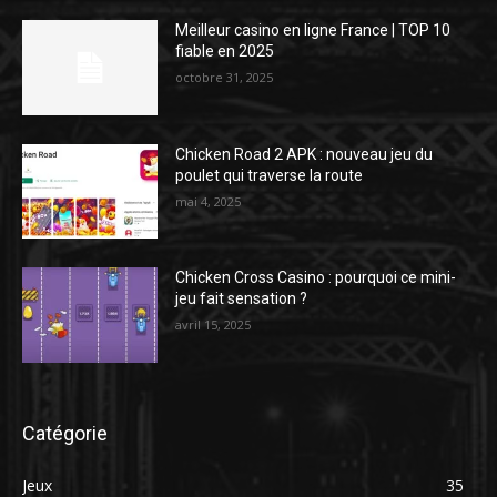
Meilleur casino en ligne France | TOP 10
fiable en 2025
octobre 31, 2025
Chicken Road 2 APK : nouveau jeu du
poulet qui traverse la route
mai 4, 2025
Chicken Cross Casino : pourquoi ce mini-
jeu fait sensation ?
avril 15, 2025
Catégorie
Jeux
35