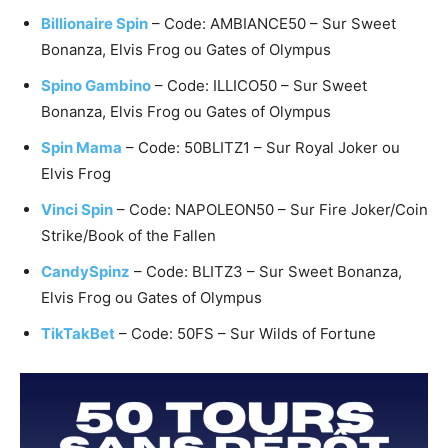
Billionaire Spin
– Code: AMBIANCE50 – Sur Sweet
Bonanza, Elvis Frog ou Gates of Olympus
Spino Gambino
– Code: ILLICO50 – Sur Sweet
Bonanza, Elvis Frog ou Gates of Olympus
Spin Mama
– Code: 50BLITZ1 – Sur Royal Joker ou
Elvis Frog
Vinci Spin
– Code: NAPOLEON50 – Sur Fire Joker/Coin
Strike/Book of the Fallen
CandySpinz
– Code: BLITZ3 – Sur Sweet Bonanza,
Elvis Frog ou Gates of Olympus
TikTakBet
– Code: 50FS – Sur Wilds of Fortune