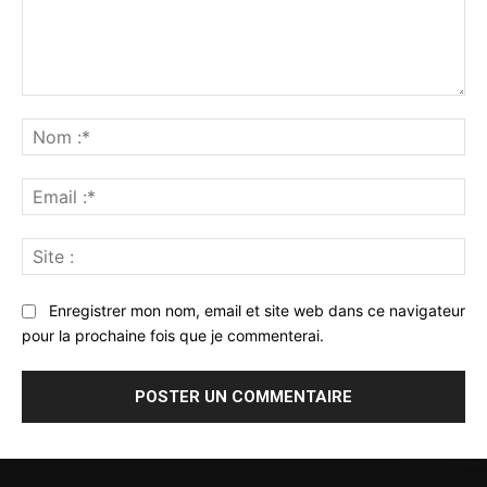
Commenter
:
No
:*
Ema
:*
Sit
:
Enregistrer mon nom, email et site web dans ce navigateur
pour la prochaine fois que je commenterai.