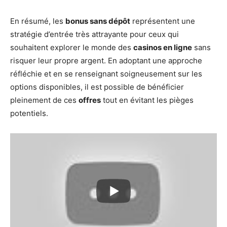
En résumé, les
bonus sans dépôt
représentent une
stratégie d’entrée très attrayante pour ceux qui
souhaitent explorer le monde des
casinos en ligne
sans
risquer leur propre argent. En adoptant une approche
réfléchie et en se renseignant soigneusement sur les
options disponibles, il est possible de bénéficier
pleinement de ces
offres
tout en évitant les pièges
potentiels.