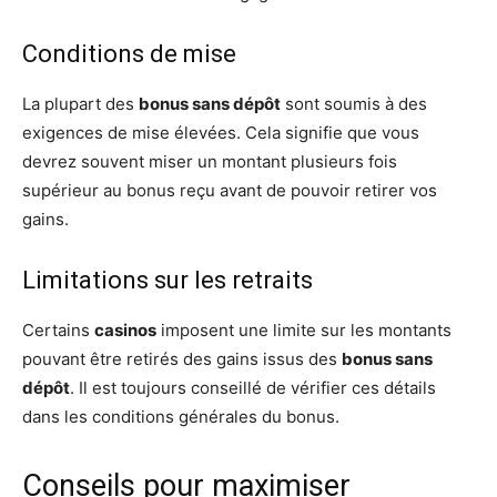
Conditions de mise
La plupart des
bonus sans dépôt
sont soumis à des
exigences de mise élevées. Cela signifie que vous
devrez souvent miser un montant plusieurs fois
supérieur au bonus reçu avant de pouvoir retirer vos
gains.
Limitations sur les retraits
Certains
casinos
imposent une limite sur les montants
pouvant être retirés des gains issus des
bonus sans
dépôt
. Il est toujours conseillé de vérifier ces détails
dans les conditions générales du bonus.
Conseils pour maximiser