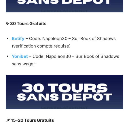
✨ 30 Tours Gratuits
Betify
– Code: Napoleon30 – Sur Book of Shadows
(vérification compte requise)
Yonibet
– Code: Napoleon30 – Sur Book of Shadows
sans wager
📌 15-20 Tours Gratuits