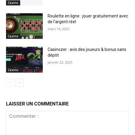
Casino
Roulette en ligne : jouer gratuitement avec
de l’argent réel
mars 14, 2025
Casino
Casinozer : avis des joueurs & bonus sans
dépôt
janvier 22, 2025
Casino
LAISSER UN COMMENTAIRE