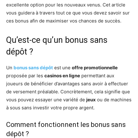
excellente option pour les nouveaux venus. Cet article
vous guidera à travers tout ce que vous devez savoir sur
ces bonus afin de maximiser vos chances de succès.
Qu’est-ce qu’un bonus sans
dépôt ?
Un
bonus sans dépôt
est une
offre promotionnelle
proposée par les
casinos en ligne
permettant aux
joueurs de bénéficier d’avantages sans avoir à effectuer
de versement préalable. Concrètement, cela signifie que
vous pouvez essayer une variété de
jeux
ou de machines
à sous sans investir votre propre argent.
Comment fonctionnent les bonus sans
dépôt ?