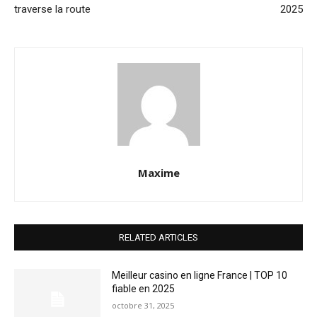
traverse la route
2025
Maxime
RELATED ARTICLES
Meilleur casino en ligne France | TOP 10
fiable en 2025
octobre 31, 2025