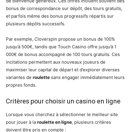
de bienvenue généreux. Ces offres incluent souvent des
bonus de correspondance sur dépôt, des tours gratuits,
et parfois même des bonus progressifs répartis sur
plusieurs dépôts successifs.
Par exemple, Cloverspin propose un bonus de 100%
jusqu’à 500€, tandis que Touch Casino offre jusqu’à 1
000€ de bonus accompagné de 100 tours gratuits. Ces
incitations permettent aux nouveaux joueurs de
maximiser leur capital de départ et d’explorer diverses
variantes de
roulette
sans engager immédiatement leurs
propres fonds.
Critères pour choisir un casino en ligne
Lorsque vous cherchez à sélectionner le meilleur site
pour jouer à la
roulette en ligne
, plusieurs critères
doivent être pris en compte :