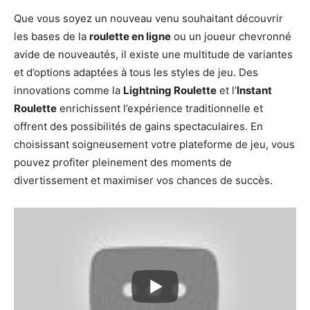
Que vous soyez un nouveau venu souhaitant découvrir
les bases de la
roulette en ligne
ou un joueur chevronné
avide de nouveautés, il existe une multitude de variantes
et d’options adaptées à tous les styles de jeu. Des
innovations comme la
Lightning Roulette
et l’
Instant
Roulette
enrichissent l’expérience traditionnelle et
offrent des possibilités de gains spectaculaires. En
choisissant soigneusement votre plateforme de jeu, vous
pouvez profiter pleinement des moments de
divertissement et maximiser vos chances de succès.