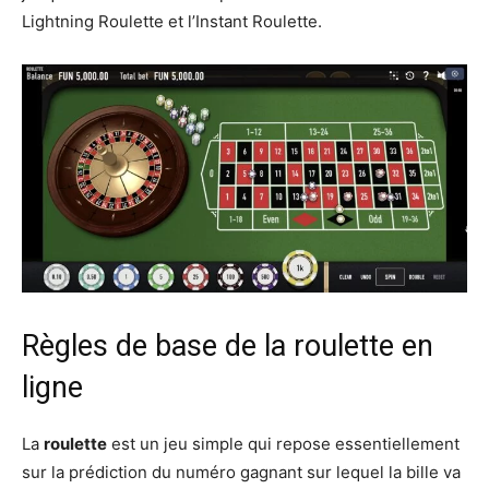
Lightning Roulette et l’Instant Roulette.
Règles de base de la roulette en
ligne
La
roulette
est un jeu simple qui repose essentiellement
sur la prédiction du numéro gagnant sur lequel la bille va