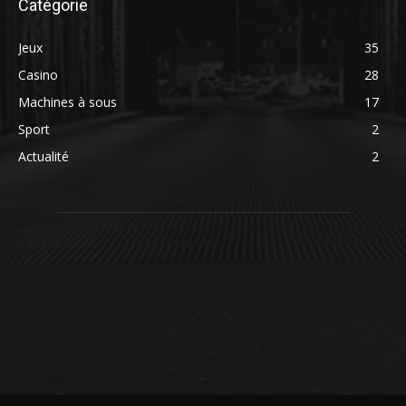
Catégorie
Jeux
35
Casino
28
Machines à sous
17
Sport
2
Actualité
2