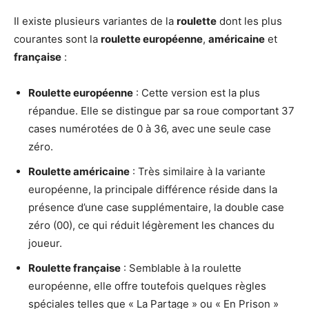
Il existe plusieurs variantes de la
roulette
dont les plus
courantes sont la
roulette européenne
,
américaine
et
française
:
Roulette européenne
: Cette version est la plus
répandue. Elle se distingue par sa roue comportant 37
cases numérotées de 0 à 36, avec une seule case
zéro.
Roulette américaine
: Très similaire à la variante
européenne, la principale différence réside dans la
présence d’une case supplémentaire, la double case
zéro (00), ce qui réduit légèrement les chances du
joueur.
Roulette française
: Semblable à la roulette
européenne, elle offre toutefois quelques règles
spéciales telles que « La Partage » ou « En Prison »