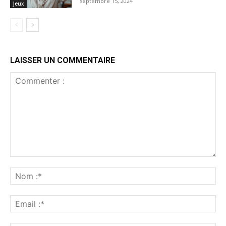
septembre 15, 2024
Jeux
LAISSER UN COMMENTAIRE
Commenter
:
No
:*
Ema
:*