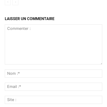
LAISSER UN COMMENTAIRE
Commenter
:
No
:*
Ema
:*
Sit
: