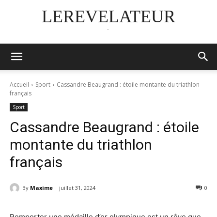
LEREVELATEUR
-
Accueil
Sport
Cassandre Beaugrand : étoile montante du triathlon
français
Sport
Cassandre Beaugrand : étoile
montante du triathlon
français
By
Maxime
juillet 31, 2024
0
Remporter une médaille d’or olympique est un rêve que