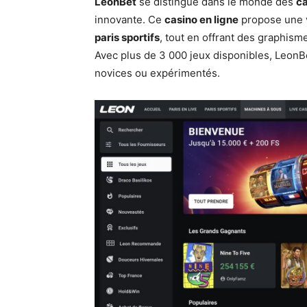
LeonBet
se distingue dans le monde des
ca
innovante. Ce
casino en ligne
propose une v
paris sportifs
, tout en offrant des graphism
Avec plus de 3 000 jeux disponibles, LeonBet
novices ou expérimentés.