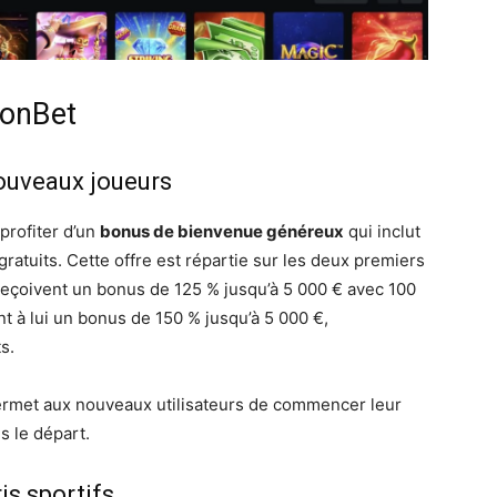
eonBet
ouveaux joueurs
profiter d’un
bonus de bienvenue généreux
qui inclut
gratuits. Cette offre est répartie sur les deux premiers
 reçoivent un bonus de 125 % jusqu’à 5 000 € avec 100
nt à lui un bonus de 150 % jusqu’à 5 000 €,
s.
permet aux nouveaux utilisateurs de commencer leur
s le départ.
is sportifs