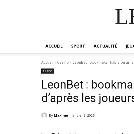
L
ACCUEIL
SPORT
ACTUALITÉ
JEU
Accueil
Casino
LeonBet : bookmaker fiable ou arna
Casino
LeonBet : bookmak
d’après les joueur
By
Maxime
janvier 8, 2025