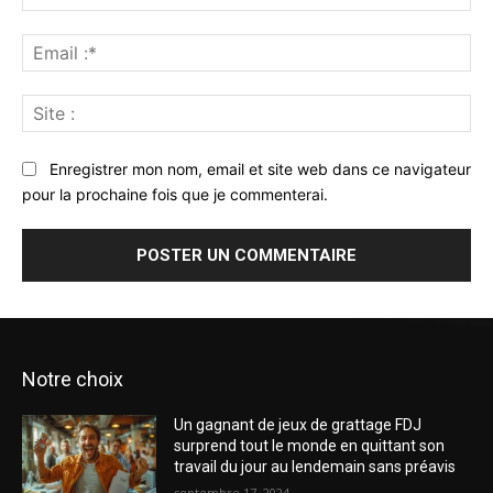
:*
Ema
:*
Sit
:
Enregistrer mon nom, email et site web dans ce navigateur
pour la prochaine fois que je commenterai.
Notre choix
Un gagnant de jeux de grattage FDJ
surprend tout le monde en quittant son
travail du jour au lendemain sans préavis
septembre 17, 2024