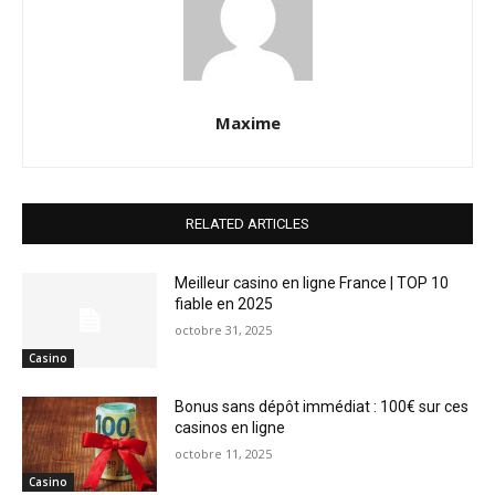
Maxime
RELATED ARTICLES
Meilleur casino en ligne France | TOP 10
fiable en 2025
octobre 31, 2025
Casino
Bonus sans dépôt immédiat : 100€ sur ces
casinos en ligne
octobre 11, 2025
Casino