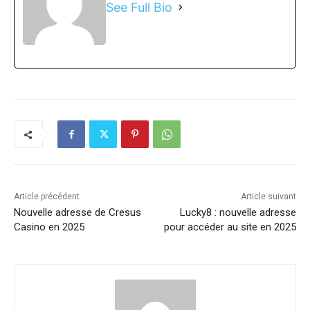
See Full Bio
Article précédent
Article suivant
Nouvelle adresse de Cresus
Lucky8 : nouvelle adresse
Casino en 2025
pour accéder au site en 2025