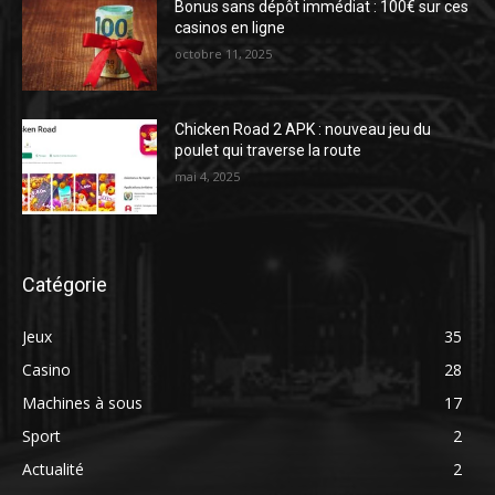
Bonus sans dépôt immédiat : 100€ sur ces
casinos en ligne
octobre 11, 2025
Chicken Road 2 APK : nouveau jeu du
poulet qui traverse la route
mai 4, 2025
Catégorie
Jeux
35
Casino
28
Machines à sous
17
Sport
2
Actualité
2