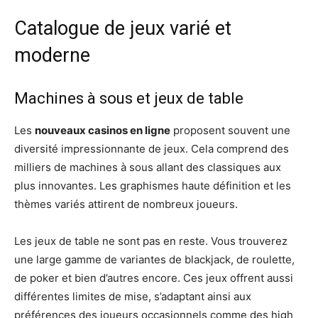
Catalogue de jeux varié et
moderne
Machines à sous et jeux de table
Les
nouveaux casinos en ligne
proposent souvent une
diversité impressionnante de jeux. Cela comprend des
milliers de machines à sous allant des classiques aux
plus innovantes. Les graphismes haute définition et les
thèmes variés attirent de nombreux joueurs.
Les jeux de table ne sont pas en reste. Vous trouverez
une large gamme de variantes de blackjack, de roulette,
de poker et bien d’autres encore. Ces jeux offrent aussi
différentes limites de mise, s’adaptant ainsi aux
préférences des joueurs occasionnels comme des high