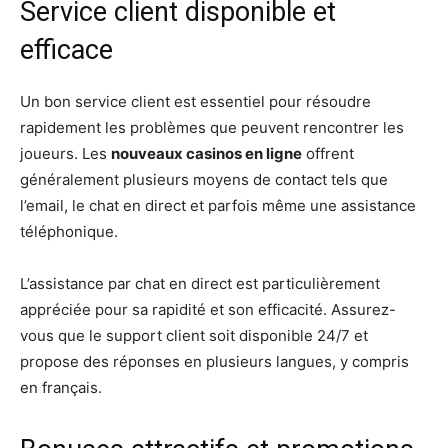
Service client disponible et
efficace
Un bon service client est essentiel pour résoudre
rapidement les problèmes que peuvent rencontrer les
joueurs. Les
nouveaux casinos en ligne
offrent
généralement plusieurs moyens de contact tels que
l’email, le chat en direct et parfois même une assistance
téléphonique.
L’assistance par chat en direct est particulièrement
appréciée pour sa rapidité et son efficacité. Assurez-
vous que le support client soit disponible 24/7 et
propose des réponses en plusieurs langues, y compris
en français.