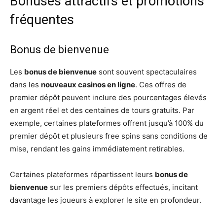
Bonuses attractifs et promotions
fréquentes
Bonus de bienvenue
Les
bonus de bienvenue
sont souvent spectaculaires
dans les
nouveaux casinos en ligne
. Ces offres de
premier dépôt peuvent inclure des pourcentages élevés
en argent réel et des centaines de tours gratuits. Par
exemple, certaines plateformes offrent jusqu’à 100% du
premier dépôt et plusieurs free spins sans conditions de
mise, rendant les gains immédiatement retirables.
Certaines plateformes répartissent leurs
bonus de
bienvenue
sur les premiers dépôts effectués, incitant
davantage les joueurs à explorer le site en profondeur.