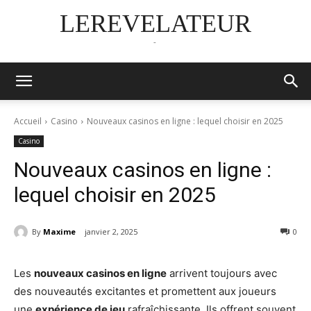
LEREVELATEUR
-
Accueil
Casino
Nouveaux casinos en ligne : lequel choisir en 2025
Casino
Nouveaux casinos en ligne :
lequel choisir en 2025
By
Maxime
janvier 2, 2025
0
Les
nouveaux casinos en ligne
arrivent toujours avec
des nouveautés excitantes et promettent aux joueurs
une
expérience de jeu
rafraîchissante. Ils offrent souvent