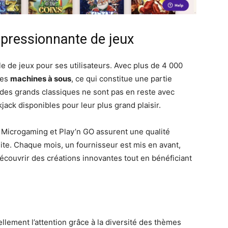
mpressionnante de jeux
 de jeux pour ses utilisateurs. Avec plus de 4 000
des
machines à sous
, ce qui constitue une partie
des grands classiques ne sont pas en reste avec
kjack disponibles pour leur plus grand plaisir.
 Microgaming et Play’n GO assurent une qualité
site. Chaque mois, un fournisseur est mis en avant,
écouvrir des créations innovantes tout en bénéficiant
llement l’attention grâce à la diversité des thèmes