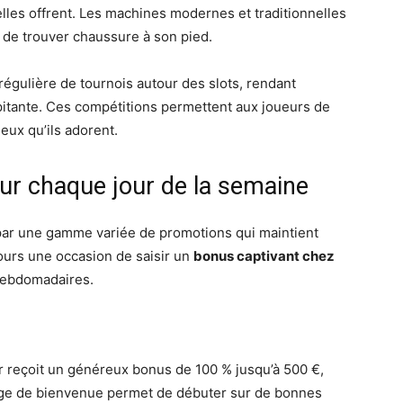
elles offrent. Les machines modernes et traditionnelles
 de trouver chaussure à son pied.
régulière de tournois autour des slots, rendant
pitante. Ces compétitions permettent aux joueurs de
jeux qu’ils adorent.
our chaque jour de la semaine
ar une gamme variée de promotions qui maintient
ujours une occasion de saisir un
bonus captivant chez
hebdomadaires.
r reçoit un généreux bonus de 100 % jusqu’à 500 €,
age de bienvenue permet de débuter sur de bonnes