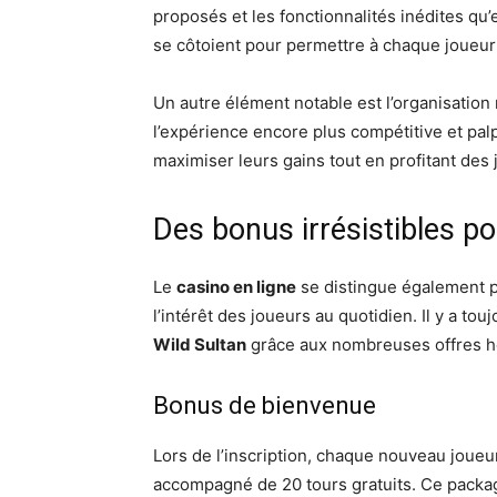
proposés et les fonctionnalités inédites qu’
se côtoient pour permettre à chaque joueur
Un autre élément notable est l’organisation 
l’expérience encore plus compétitive et pal
maximiser leurs gains tout en profitant des 
Des bonus irrésistibles p
Le
casino en ligne
se distingue également p
l’intérêt des joueurs au quotidien. Il y a to
Wild Sultan
grâce aux nombreuses offres 
Bonus de bienvenue
Lors de l’inscription, chaque nouveau joueu
accompagné de 20 tours gratuits. Ce pack