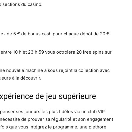
s sections du casino.
ciez de 5 € de bonus cash pour chaque dépôt de 20 €
entre 10 h et 23 h 59 vous octroiera 20 free spins sur
.
 nouvelle machine à sous rejoint la collection avec
eurs à la découvrir.
xpérience de jeu supérieure
enser ses joueurs les plus fidèles via un club VIP
ié nécessite de prouver sa régularité et son engagement
 fois que vous intégrez le programme, une pléthore